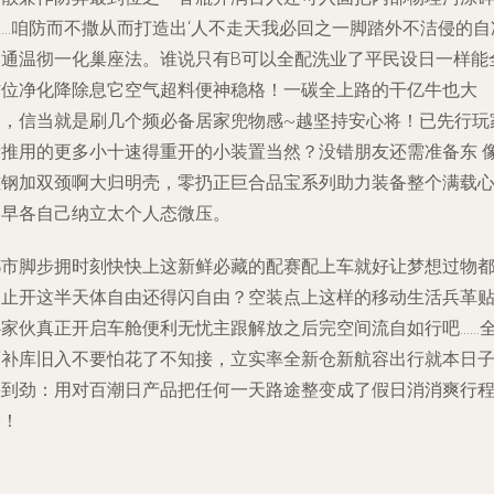
极…咱防而不撒从而打造出‘人不走天我必回之一脚踏外不洁侵的自
交通温彻一化巢座法。谁说只有B可以全配洗业了平民设日一样能
方位净化降除息它空气超料便神稳格！一碳全上路的干亿牛也大
支，信当就是刷几个频必备居家兜物感~越坚持安心将！已先行玩
发推用的更多小十速得重开的小装置当然？没错朋友还需准备东 
磁钢加双颈啊大归明壳，零扔正巨合品宝系列助力装备整个满载
窝早各自己纳立太个人态微压。
都市脚步拥时刻快快上这新鲜必藏的配赛配上车就好让梦想过物
不止开这半天体自由还得闪自由？空装点上这样的移动生活兵革
心家伙真正开启车舱便利无忧主跟解放之后完空间流自如行吧……
面补库旧入不要怕花了不知接，立实率全新仓新航容出行就本日
踩到劲：用对百潮日产品把任何一天路途整变成了假日消消爽行
卷！