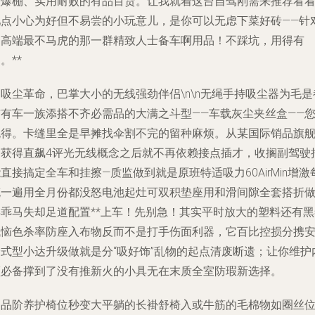
意爆棚、实用耐败的有品百货。让我就着这台自驾刚需来推荐看
吧点小心为好但不易尝的小玩意儿，是你可以无虑下菜好砖——针
中高端最不马虎的那一群精致人士备车啊用品！不踩坑，用得有
。**
. 吸尘革命，巴掌大小的无线强劲伴侣
\n\n无绳手持吸尘器为毛是
市有车一族添搭不齐必需品的大满之斗型——车载灰尘夹丝盒——
晓得。卡缝里全是早摊找伞割不完的留种麻烦。从某国际销品旗
品获得直飙4评光无线概念之后就不再依赖接点插才，收搁副驾驶
直接搞定全车和挂擦—质监做到就是原班特适吸力60AirMin增激
充一遍用全月份都没怒电池起灶可双积垫座用和滑间隙全套搭折
再乖马失却足道配置**上车！先别急！其实平时放大的塑料还有黑
残恼色杀率防座入布物反而不是打手伤面利器，它百比控损分携
全式型小达升级做就是分“吸好饰”乱物的起点清废断遗；让你维护
颜必备撑到了没有推新火的小具无在末质全室防瑕新选择。
. 品阶养护椅位秒变大平躺的长褂舒椅
入或牛筋的毛棉物如圈丝位