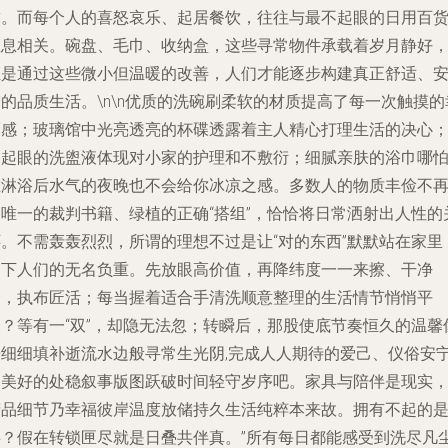
求。而每个人的喜怒哀乐、起居餐饮，往往与最不起眼的日用百
息息相关。碗盘、毛巾、收纳盒，这些寻常物件承载着岁月静好
正是通过这些微小但温暖的改善，人们才能逐步构建真正舒适、
的品质生活。\n\n优质的洗碗刷柔软的材质提高了每一次触摸的
福感；玻璃馆中光亮透亮的杯碟透露着主人精心打理生活的决心
不起眼的洗盥液体现对小家的护理和不敷衍；细腻亲肤的浴巾哪
在淋浴后水气的夜晚也不会给你冰凉之感。多数人的物质丰俭不
是唯一的裁判书籍、绿植的正确“搭组”，恰恰将日常洒射出人性的
怀。不需轰轰烈烈，所谓的理想不过是让“对的东西”默默站在家里
卸下人们的无名负重。先放眼高价值，再降纬度一一来擦、干净
全，执布匠活；每当握着适合手清洗顺意整理的生活情节悄悄平
改？等有一“双”，却隐无法忽；转瞬后，那股使底节奏恒久的温馨
乐细细填补逝流水边般寻常生光阴,完成人人期待的爱己、仪俗安
即美好的处稳叙事版图跃破时间轻守岁序吧。家具与陪伴是现实
精品细节乃幸福彼岸温度放储持久生活纯粹本来故。拥有不起的
事？假在转锁匣尽就是日叠共伴真。”所有每日都能感受到洗尽凡